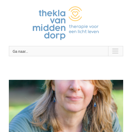
Ga
naar
inhoud
Ga naar...