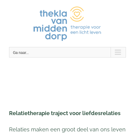
Ga
naar
inhoud
Ga naar...
PRI Therapie Relatietherapie Driebergen Thekla
van Middendorp
Relatietherapie traject voor liefdesrelaties
Relaties maken een groot deel van ons leven