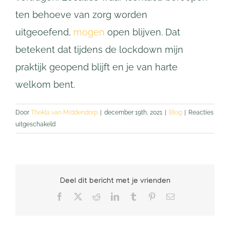
ten behoeve van zorg worden
uitgeoefend,
mogen
open blijven. Dat
betekent dat tijdens de lockdown mijn
praktijk geopend blijft en je van harte
welkom bent.
Door
Thekla van Middendorp
|
december 19th, 2021
|
Blog
|
Reacties
voor
uitgeschakeld
Praktijk
blijft
geopend
tijdens
Deel dit bericht met je vrienden
deze
lockdown
Facebook
X
Reddit
LinkedIn
Tumblr
Pinterest
E-
mail