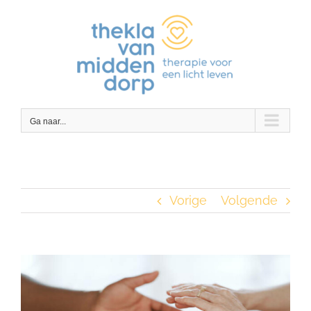
Ga
naar
inhoud
Ga naar...
Vorige
Volgende
Bekijk
grotere