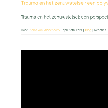
Trauma en het zenuwstelsel: een polyv
Trauma en het zenuwstelsel: een perspecti
Door
Thekla van Middendorp
|
april 10th, 2021
|
Blog
|
Reacties 