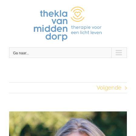
Ga
naar
inhoud
Ga naar...
Volgende
Bekijk
grotere