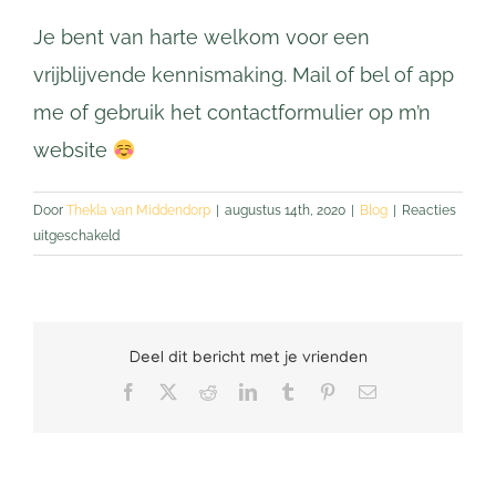
Je bent van harte welkom voor een
vrijblijvende kennismaking. Mail of bel of app
me of gebruik het contactformulier op m’n
website
Door
Thekla van Middendorp
|
augustus 14th, 2020
|
Blog
|
Reacties
voor
uitgeschakeld
Nieuwe
praktijk
in
Driebergen
Deel dit bericht met je vrienden
vanaf
september
Facebook
X
Reddit
LinkedIn
Tumblr
Pinterest
E-
mail
2020!