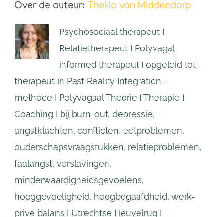
Over de auteur:
Thekla van Middendorp
Psychosociaal therapeut I
Relatietherapeut I Polyvagal
informed therapeut I opgeleid tot
therapeut in Past Reality Integration -
methode I Polyvagaal Theorie I Therapie I
Coaching I bij burn-out, depressie,
angstklachten, conflicten, eetproblemen,
ouderschapsvraagstukken, relatieproblemen,
faalangst, verslavingen,
minderwaardigheidsgevoelens,
hooggevoeligheid, hoogbegaafdheid, werk-
privé balans I Utrechtse Heuvelrug I